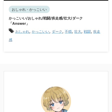
プ
レ
おしゃれ・かっこいい
ー
かっこいい/おしゃれ/戦闘/疾走感/壮大/ダーク
ヤ
「Answer」
ー
,
,
,
,
,
,
おしゃれ
かっこいい
ダーク
不穏
壮大
戦闘
疾走
感