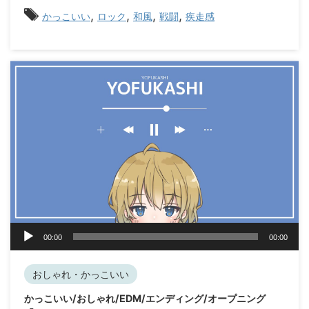
ヤ
,
,
,
,
ー
かっこいい
ロック
和風
戦闘
疾走感
音
00:00
00:00
声
プ
レ
おしゃれ・かっこいい
ー
かっこいい/おしゃれ/EDM/エンディング/オープニング
ヤ