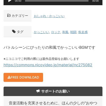
00:00
00:00
声
プ
レ
カテゴリー
おしゃれ・かっこいい
ー
ヤ
ー
タグ
かっこいい
,
ロック
,
和風
,
戦闘
,
疾走感
バトルシーンにぴったりの和風でかっこいいBGMです
※ニコニコでご利用の際には親作品登録をお願いします
https://commons.nicovideo.jp/material/nc275082
FREE DOWNLOAD
サポートのお願い
音楽活動を充実させるために、ほんの少しの"おやつ