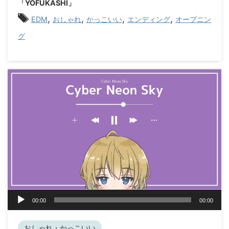
「YOFUKASHI」
ー
,
,
,
,
EDM
おしゃれ
かっこいい
エンディング
オープニン
グ
音
00:00
00:00
声
プ
レ
おしゃれ・かっこいい