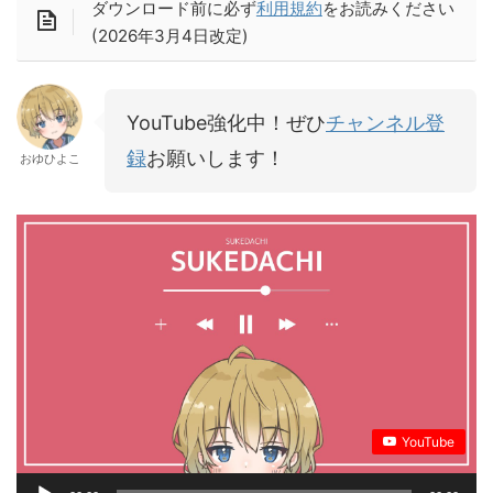
ダウンロード前に必ず
利用規約
をお読みください
(2026年3月4日改定)
YouTube強化中！ぜひ
チャンネル登
録
お願いします！
おゆひよこ
YouTube
音