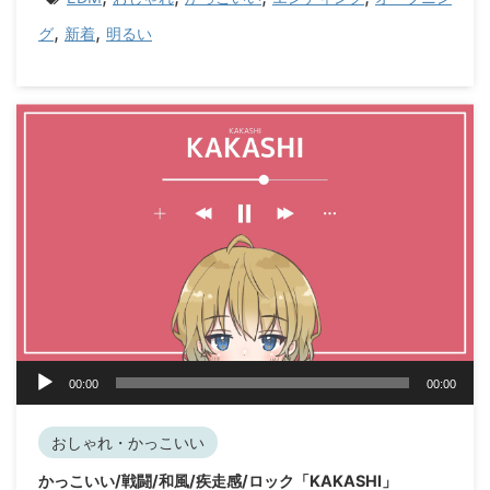
,
,
グ
新着
明るい
音
00:00
00:00
声
プ
レ
おしゃれ・かっこいい
ー
かっこいい/戦闘/和風/疾走感/ロック「KAKASHI」