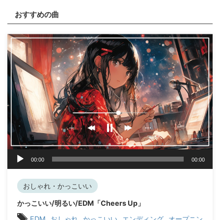
おすすめの曲
音
00:00
00:00
声
プ
レ
おしゃれ・かっこいい
ー
かっこいい/明るい/EDM「Cheers Up」
ヤ
,
,
,
,
ー
EDM
おしゃれ
かっこいい
エンディング
オープニン