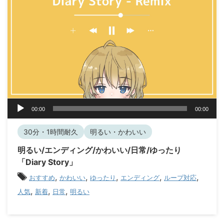
音
00:00
00:00
声
プ
30分・1時間耐久
明るい・かわいい
レ
ー
明るい/エンディング/かわいい/日常/ゆったり
ヤ
「Diary Story」
ー
,
,
,
,
,
おすすめ
かわいい
ゆったり
エンディング
ループ対応
,
,
,
人気
新着
日常
明るい