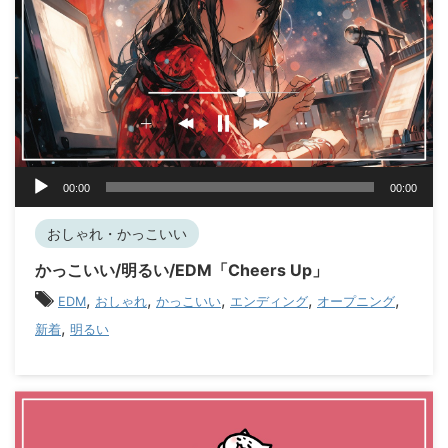
音
00:00
00:00
声
プ
おしゃれ・かっこいい
レ
ー
かっこいい/明るい/EDM「Cheers Up」
ヤ
,
,
,
,
,
EDM
おしゃれ
かっこいい
エンディング
オープニング
ー
,
新着
明るい