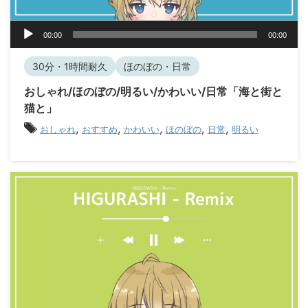
音
00:00
00:00
声
プ
30分・1時間耐久
ほのぼの・日常
レ
ー
おしゃれ/ほのぼの/明るい/かわいい/日常「海と街と
ヤ
猫と」
ー
,
,
,
,
,
おしゃれ
おすすめ
かわいい
ほのぼの
日常
明るい