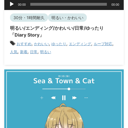
音
00:00
00:00
声
プ
30分・1時間耐久
明るい・かわいい
レ
ー
明るい/エンディング/かわいい/日常/ゆったり
ヤ
「Diary Story」
ー
,
,
,
,
,
おすすめ
かわいい
ゆったり
エンディング
ループ対応
,
,
,
人気
新着
日常
明るい