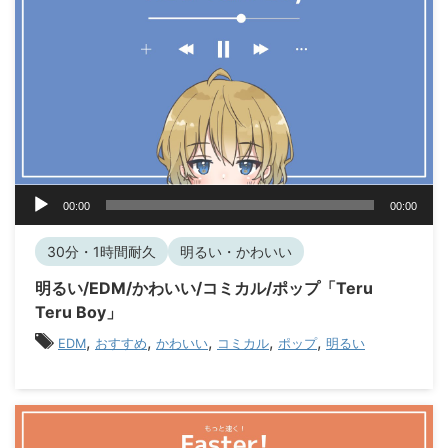
音
00:00
00:00
声
プ
30分・1時間耐久
明るい・かわいい
レ
ー
明るい/EDM/かわいい/コミカル/ポップ「Teru
ヤ
Teru Boy」
ー
,
,
,
,
,
EDM
おすすめ
かわいい
コミカル
ポップ
明るい