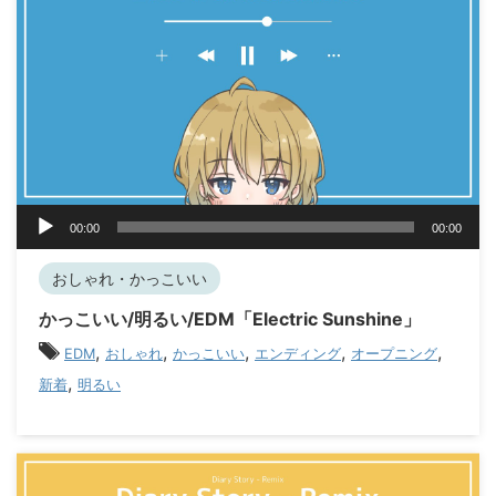
音
00:00
00:00
声
プ
おしゃれ・かっこいい
レ
ー
かっこいい/明るい/EDM「Electric Sunshine」
ヤ
,
,
,
,
,
EDM
おしゃれ
かっこいい
エンディング
オープニング
ー
,
新着
明るい