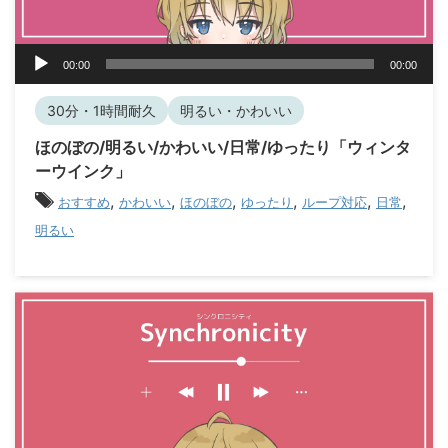
音
00:00
00:00
声
プ
30分・1時間耐久
明るい・かわいい
レ
ー
ほのぼの/明るい/かわいい/日常/ゆったり「ウィンタ
ヤ
ーウインク」
ー
,
,
,
,
,
,
おすすめ
かわいい
ほのぼの
ゆったり
ループ対応
日常
明るい