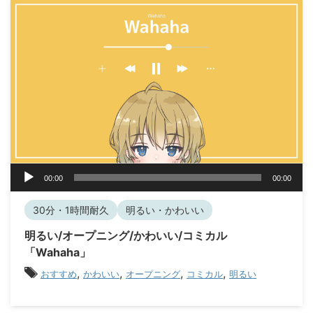
音
00:00
00:00
声
プ
30分・1時間耐久
明るい・かわいい
レ
ー
明るい/オープニング/かわいい/コミカル
ヤ
「Wahaha」
ー
,
,
,
,
おすすめ
かわいい
オープニング
コミカル
明るい