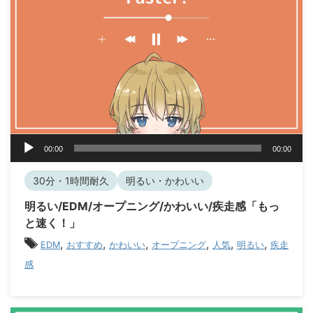
音
00:00
00:00
声
プ
30分・1時間耐久
明るい・かわいい
レ
ー
明るい/EDM/オープニング/かわいい/疾走感「もっ
ヤ
と速く！」
ー
,
,
,
,
,
,
EDM
おすすめ
かわいい
オープニング
人気
明るい
疾走
感