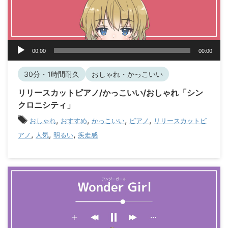
音
00:00
00:00
声
プ
30分・1時間耐久
おしゃれ・かっこいい
レ
ー
リリースカットピアノ/かっこいい/おしゃれ「シン
ヤ
クロニシティ」
ー
,
,
,
,
おしゃれ
おすすめ
かっこいい
ピアノ
リリースカットピ
,
,
,
アノ
人気
明るい
疾走感