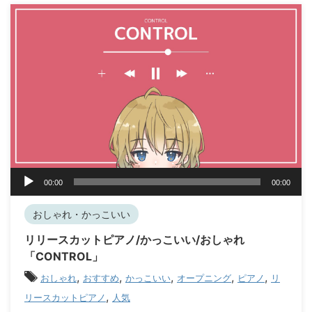
音
00:00
00:00
声
プ
おしゃれ・かっこいい
レ
ー
リリースカットピアノ/かっこいい/おしゃれ
ヤ
「CONTROL」
ー
,
,
,
,
,
おしゃれ
おすすめ
かっこいい
オープニング
ピアノ
リ
,
リースカットピアノ
人気