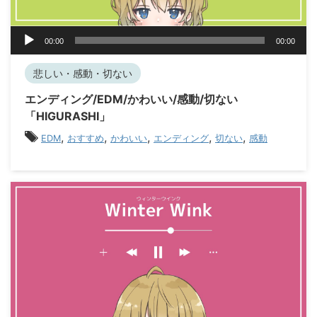
音
00:00
00:00
声
プ
悲しい・感動・切ない
レ
ー
エンディング/EDM/かわいい/感動/切ない
ヤ
「HIGURASHI」
ー
,
,
,
,
,
EDM
おすすめ
かわいい
エンディング
切ない
感動