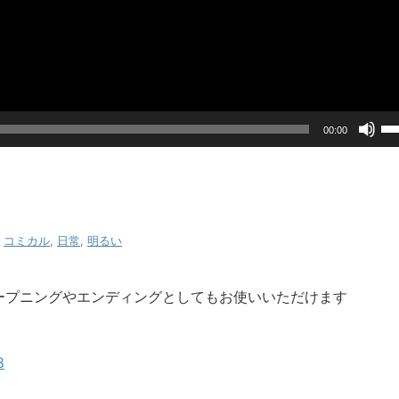
ボ
00:00
リ
ュ
ー
ム
調
節
,
コミカル
,
日常
,
明るい
に
は
上
ープニングやエンディングとしてもお使いいただけます
下
矢
印
8
キ
ー