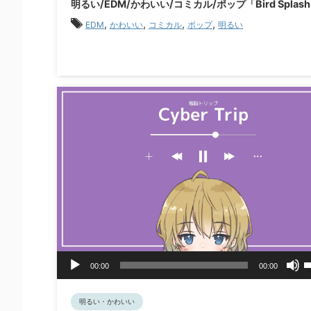
明るい/EDM/かわいい/コミカル/ポップ「Bird Splas
ヤ
,
,
,
,
EDM
かわいい
コミカル
ポップ
明るい
ー
音
00:00
00:00
声
プ
レ
明るい・かわいい