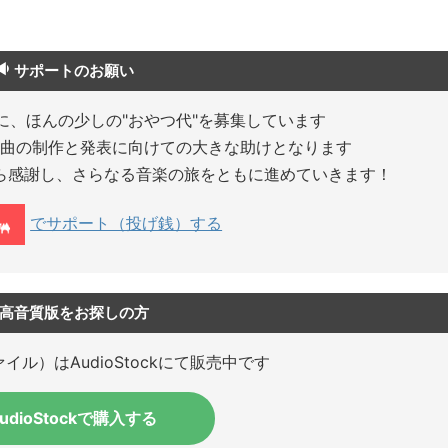
を
使
っ
て
サポートのお願い
く
だ
に、ほんの少しの"おやつ代"を募集しています
さ
曲の制作と発表に向けての大きな助けとなります
い
ら感謝し、さらなる音楽の旅をともに進めていきます！
でサポート（投げ銭）する
高音質版をお探しの方
イル）はAudioStockにて販売中です
udioStockで購入する