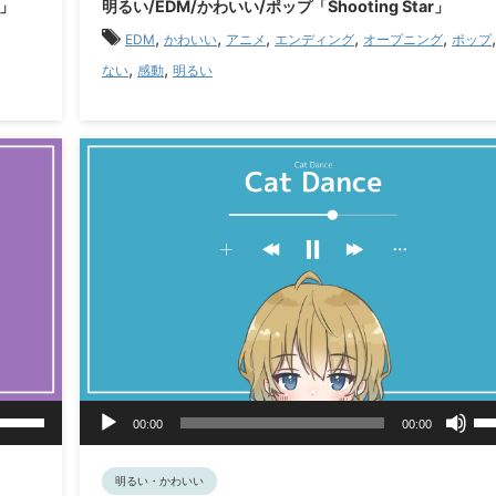
h」
明るい/EDM/かわいい/ポップ「Shooting Star」
調
調
ヤ
,
,
,
,
,
節
節
EDM
かわいい
アニメ
エンディング
オープニング
ポップ
ー
に
に
,
,
ない
感動
明るい
は
は
上
上
下
下
矢
矢
印
印
キ
キ
ー
ー
を
を
使
使
っ
っ
て
て
く
く
だ
だ
さ
さ
音
い。
い
ボ
ボ
00:00
00:00
リ
声
リ
ュ
ュ
プ
ー
ー
レ
明るい・かわいい