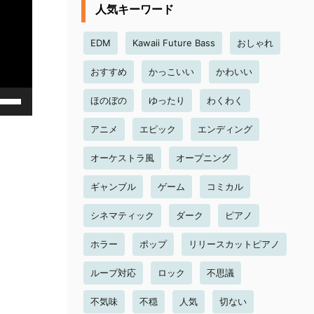
人気キーワード
EDM
Kawaii Future Bass
おしゃれ
おすすめ
かっこいい
かわいい
ほのぼの
ゆったり
わくわく
アニメ
エピック
エンディング
オーケストラ風
オープニング
ギャンブル
ゲーム
コミカル
シネマティック
ダーク
ピアノ
ホラー
ポップ
リリースカットピアノ
ループ対応
ロック
不思議
不気味
不穏
人気
切ない