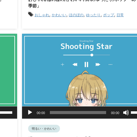
調
調
ヤ
季節」
節
節
ー
,
,
,
,
,
に
に
おしゃれ
かわいい
ほのぼの
ゆったり
ポップ
日常
は
は
上
上
下
下
矢
矢
印
印
キ
キ
ー
ー
を
を
使
使
っ
っ
て
て
く
く
だ
だ
さ
さ
音
ボ
ボ
い。
い
00:00
00:00
リ
声
リ
ュ
ュ
プ
ー
ー
レ
明るい・かわいい
ム
ム
ー