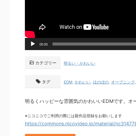
音
00:00
声
プ
レ
カテゴリー
明るい・かわいい
ー
ヤ
ー
タグ
EDM
,
かわいい
,
ほのぼの
,
オープニング
明るくハッピーな雰囲気のかわいいEDMです。オ
※ニコニコでご利用の際には親作品登録をお願いします
https://commons.nicovideo.jp/material/nc31477