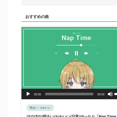
おすすめの曲
音
00:00
00:00
声
プ
レ
明るい・かわいい
ー
ほのぼの/明るい/かわいい/日常/ゆったり「Nap Time