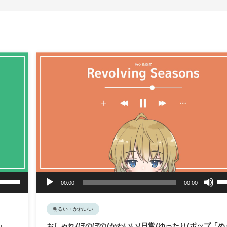
音
ボ
ボ
00:00
00:00
リ
声
リ
ュ
ュ
プ
ー
ー
レ
明るい・かわいい
ム
ム
ー
」
おしゃれ/ほのぼの/かわいい/日常/ゆったり/ポップ「め