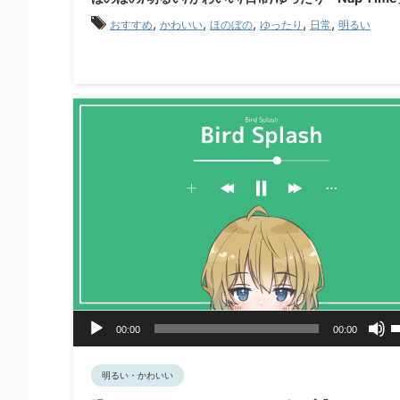
ヤ
,
,
,
,
,
おすすめ
かわいい
ほのぼの
ゆったり
日常
明るい
ー
音
00:00
00:00
声
プ
レ
明るい・かわいい
ー