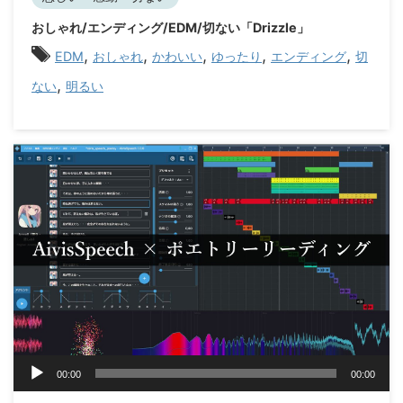
ー
おしゃれ/エンディング/EDM/切ない「Drizzle」
ヤ
,
,
,
,
,
ー
EDM
おしゃれ
かわいい
ゆったり
エンディング
切
,
ない
明るい
音
00:00
00:00
声