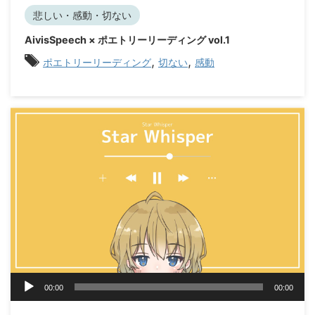
プ
レ
悲しい・感動・切ない
ー
AivisSpeech × ポエトリーリーディング vol.1
ヤ
,
,
ー
ポエトリーリーディング
切ない
感動
音
00:00
00:00
声
プ