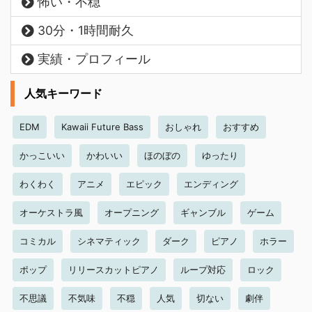
怖い・不穏
30分・1時間耐久
実績・プロフィール
人気キーワード
EDM
Kawaii Future Bass
おしゃれ
おすすめ
かっこいい
かわいい
ほのぼの
ゆったり
わくわく
アニメ
エピック
エンディング
オーケストラ風
オープニング
ギャンブル
ゲーム
コミカル
シネマティック
ダーク
ピアノ
ホラー
ポップ
リリースカットピアノ
ループ対応
ロック
不思議
不気味
不穏
人気
切ない
劇伴