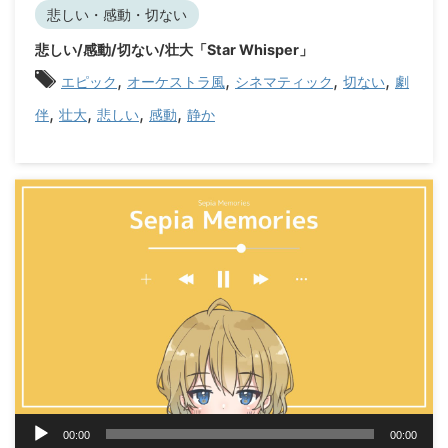
レ
悲しい・感動・切ない
ー
悲しい/感動/切ない/壮大「Star Whisper」
ヤ
,
,
,
,
ー
エピック
オーケストラ風
シネマティック
切ない
劇
,
,
,
,
伴
壮大
悲しい
感動
静か
音
00:00
00:00
声