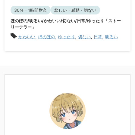
プ
レ
30分・1時間耐久
悲しい・感動・切ない
ー
ほのぼの/明るい/かわいい/切ない/日常/ゆったり「ストー
ヤ
リーテラー」
ー
,
,
,
,
,
かわいい
ほのぼの
ゆったり
切ない
日常
明るい