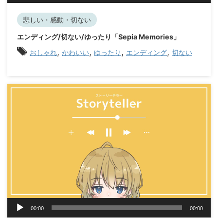
プ
レ
悲しい・感動・切ない
ー
エンディング/切ない/ゆったり「Sepia Memories」
ヤ
,
,
,
,
ー
おしゃれ
かわいい
ゆったり
エンディング
切ない
音
00:00
00:00
声