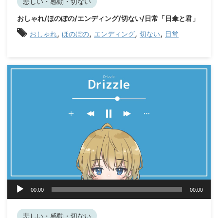
レ
悲しい・感動・切ない
ー
おしゃれ/ほのぼの/エンディング/切ない/日常「日傘と君」
ヤ
,
,
,
,
ー
おしゃれ
ほのぼの
エンディング
切ない
日常
音
00:00
00:00
声
プ
レ
悲しい・感動・切ない