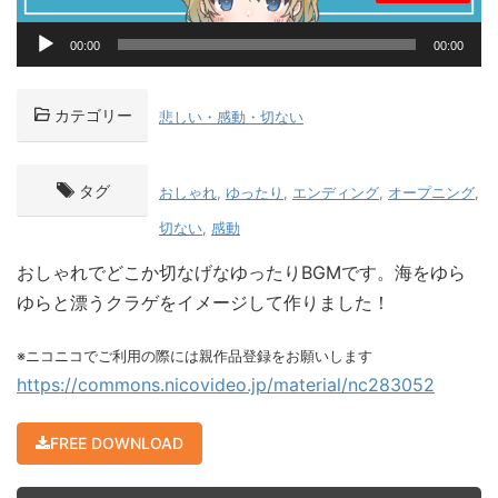
音
00:00
00:00
声
プ
レ
カテゴリー
悲しい・感動・切ない
ー
ヤ
ー
タグ
おしゃれ
,
ゆったり
,
エンディング
,
オープニング
,
切ない
,
感動
おしゃれでどこか切なげなゆったりBGMです。海をゆら
ゆらと漂うクラゲをイメージして作りました！
※ニコニコでご利用の際には親作品登録をお願いします
https://commons.nicovideo.jp/material/nc283052
FREE DOWNLOAD