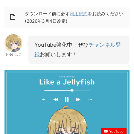
ダウンロード前に必ず
利用規約
をお読みください
(2026年3月4日改定)
YouTube強化中！ぜひ
チャンネル登
録
お願いします！
おゆひよこ
YouTube